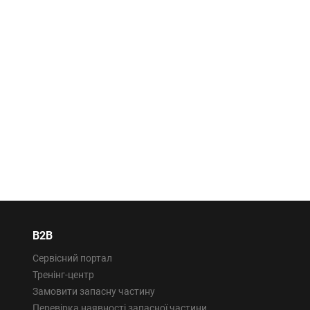
B2B
Сервісний портал
Тренінг-центр
Замовити запасну частину
Перевірка наявності запасної частини