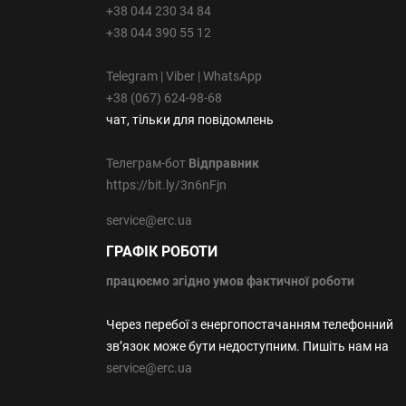
+38 044 230 34 84
+38 044 390 55 12
Telegram | Viber | WhatsApp
+38 (067) 624-98-68
чат, тільки для повідомлень
Телеграм-бот
Відправник
https://bit.ly/3n6nFjn
service@erc.ua
ГРАФІК РОБОТИ
працюємо
згідно умов фактичної роботи
Через перебої з енергопостачанням телефонний
зв’язок може бути недоступним. Пишіть нам на
service@erc.ua