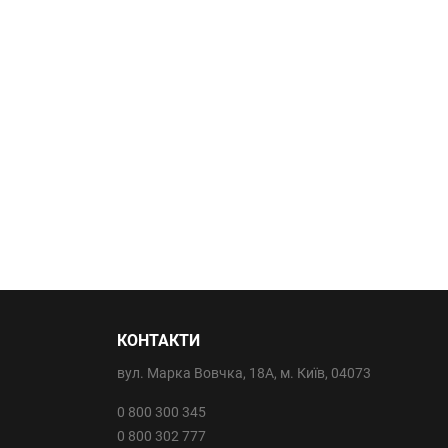
КОНТАКТИ
вул. Марка Вовчка, 18А, м. Київ, 04073
0 800 300 345
0 800 302 777