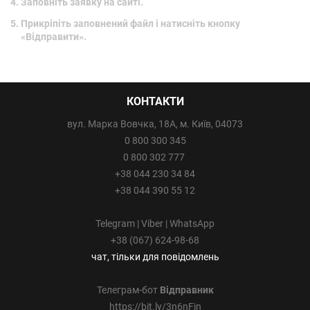
Заповніть заявку на сайті.
Прикріпіть заповнений файл і натисніть кнопку
«Відправити».
КОНТАКТИ
вул. Марка Вовчка, 18А, м. Київ, 04073
0 800 300 345
0 800 302 777
+38 044 230 34 84
+38 044 390 55 12
Telegram | Viber | WhatsApp
+38 (067) 624-98-68
чат, тільки для повідомлень
Телеграм-бот
Відправник
https://bit.ly/3n6nFjn