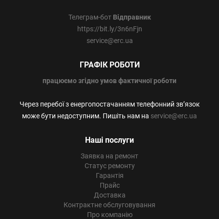
Телеграм-бот
Відправник
https://bit.ly/3n6nFjn
service@erc.ua
ГРАФІК РОБОТИ
працюємо
згідно умов фактичної роботи
Через перебої з енергопостачанням телефонний зв’язок
може бути недоступним. Пишіть нам на
service@erc.ua
Наші послуги
Заявка на ремонт
Статус ремонту
Гарантія
Прайс
Доставка
Контрактне обслуговування
Про компанію