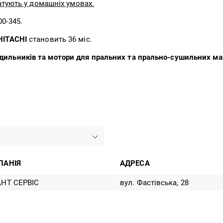
уатують у домашніх умовах.
00-345.
HITACHI
становить 36 міс.
одильників та мотори для пральних та прально-сушильних 
ПАНІЯ
АДРЕСА
НТ СЕРВІС
вул. Фастівська, 28