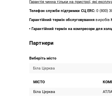
Гарантія чинна тільки на пристрої, які експл
Телефон служби підтримки СЦ ERC:
0 (800) 3
Гарантійний термін обслуговування
виробів
Гарантійний термін на компресори для хол
Партнери
Виберіть місто
Біла Церква
МІСТО
КОМ
Біла Церква
АТЛА