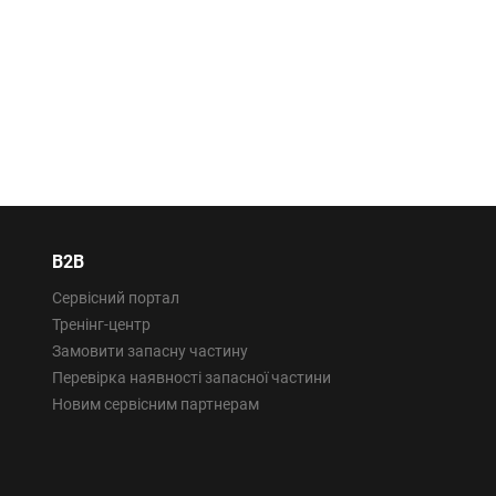
B2B
Сервісний портал
Тренінг-центр
Замовити запасну частину
Перевірка наявності запасної частини
Новим сервісним партнерам