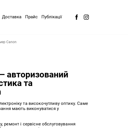
Доставка
Прайс
Публікації
амер Canon
 — авторизований
стика та
n
лектроніку та високочутливу оптику. Саме
ування мають виконуватися у
у, ремонт і сервісне обслуговування