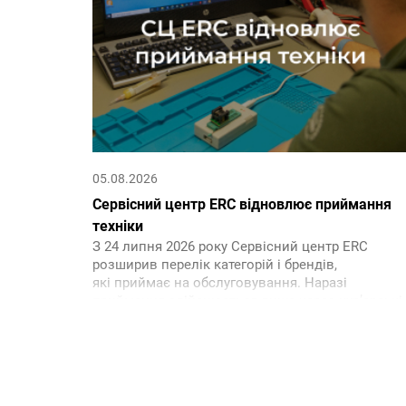
05.08.2026
Сервісний центр ERC відновлює приймання
техніки
З 24 липня 2026 року Сервісний центр ERC
розширив перелік категорій і брендів,
які приймає на обслуговування. Наразі
приймання здійснюється лише через кур’єрські
служби після оформлення та підтвердження
заявки на сайті.