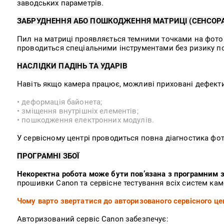
заводських параметрів.
ЗАБРУДНЕННЯ АБО ПОШКОДЖЕННЯ МАТРИЦІ (СЕНСОР
Пил на матриці проявляється темними точками на фотог
проводиться спеціальними інструментами без ризику 
НАСЛІДКИ ПАДІНЬ ТА УДАРІВ
Навіть якщо камера працює, можливі приховані дефекти
• деформація байонета;
• зміщення внутрішніх елементів;
• пошкодження електронних модулів.
У сервісному центрі проводиться повна діагностика фот
ПРОГРАМНІ ЗБОЇ
Некоректна робота може бути пов’язана з програмним
прошивки Canon та сервісне тестування всіх систем кам
Чому варто звертатися до авторизованого сервісного це
Авторизований сервіс Canon забезпечує: