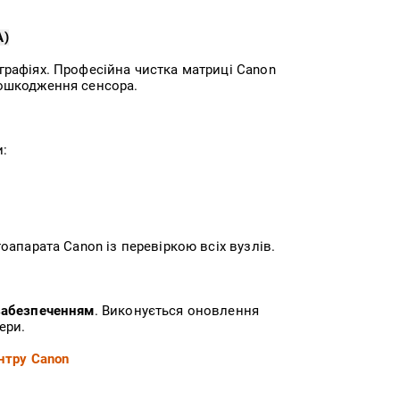
А)
рафіях. Професійна чистка матриці Canon
пошкодження сенсора.
:
оапарата Canon із перевіркою всіх вузлів.
 забезпеченням
. Виконується оновлення
ери.
нтру Canon