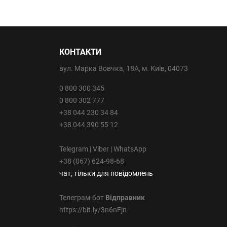
КОНТАКТИ
вул. Марка Вовчка, 18А, м. Київ, 04073
0 800 300 345
0 800 302 777
+38 044 230 34 84
+38 044 390 55 12
Telegram | Viber | WhatsApp
+38 (067) 624-98-68
чат, тільки для повідомлень
Телеграм-бот
Відправник
https://bit.ly/3n6nFjn