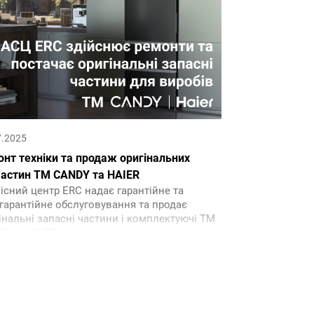
7.2025
нт техніки та продаж оригінальних
частин ТМ CANDY та HAIER
існий центр ERC надає гарантійне та
гарантійне обслуговування та продає
інальні запасні частини і комплектуючі ТМ
Y та HAIER