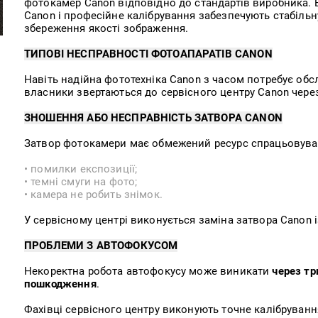
фотокамер Canon відповідно до стандартів виробника. 
Canon і професійне калібрування забезпечують стабільн
збереження якості зображення.
ТИПОВІ НЕСПРАВНОСТІ ФОТОАПАРАТІВ CANON
Навіть надійна фототехніка Canon з часом потребує обс
власники звертаються до сервісного центру Canon через
ЗНОШЕННЯ АБО НЕСПРАВНІСТЬ ЗАТВОРА CANON
Затвор фотокамери має обмежений ресурс спрацьовуван
• помилки експозиції;
• темні смуги на фото;
• камера не робить знімок.
У сервісному центрі виконується заміна затвора Canon 
ПРОБЛЕМИ З АВТОФОКУСОМ
Некоректна робота автофокусу може виникати
через тр
пошкодження
.
Фахівці сервісного центру виконують точне калібруван