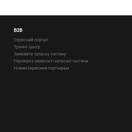
B2B
Сервісний портал
Тренінг-центр
Замовити запасну частину
Перевірка наявності запасної частини
Новим сервісним партнерам