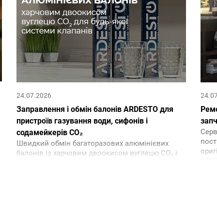
24.07.2026
24.0
Заправлення і обмін балонів ARDESTO для
Ремо
пристроїв газування води, сифонів і
зап
Серв
содамейкерів CO₂
пост
Швидкий обмін багаторазових алюмінієвих
ориг
балонів із харчовим двоокисом вуглецю CO₂ і
CAND
будь-якими системами клапанів, включно з
Quick Connect в СЦ ERC.