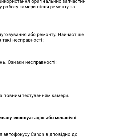
Використання оригінальних запчастин
у роботу камери після ремонту та
луговування або ремонту. Найчастіше
 такі несправності:
ь. Ознаки несправності:
із повним тестуванням камери.
ивалу експлуатацію або механічні
ня автофокусу Canon відповідно до