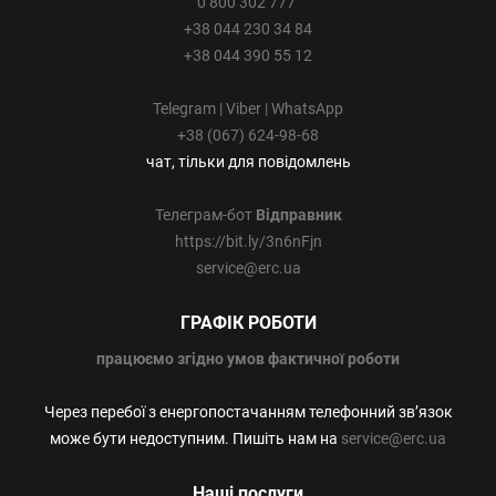
0 800 302 777
+38 044 230 34 84
+38 044 390 55 12
Telegram | Viber | WhatsApp
+38 (067) 624-98-68
чат, тільки для повідомлень
Телеграм-бот
Відправник
https://bit.ly/3n6nFjn
service@erc.ua
ГРАФІК РОБОТИ
працюємо
згідно умов фактичної роботи
Через перебої з енергопостачанням телефонний зв’язок
може бути недоступним. Пишіть нам на
service@erc.ua
Наші послуги