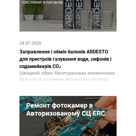
24.07.2026
Заправлення і обмін балонів ARDESTO
для пристроїв газування води, сифонів і
содамейкерів CO₂
Швидкий обмін багаторазових алюмінієвих
балонів із харчовим двоокисом вуглецю
CO₂ і будь-якими системами клапанів,
включно з Quick Connect в СЦ ERC.