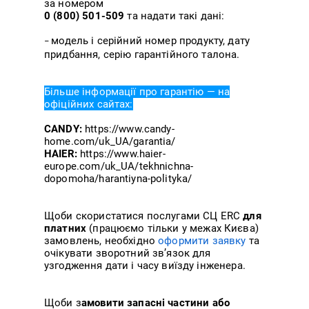
за номером
0 (800) 501-509
та надати такі дані:
модель і серійний номер продукту, дату
–
придбання, серію гарантійного талона.
Більше інформації про гарантію — на
офіційних сайтах:
CANDY:
https://www.candy-
home.com/uk_UA/garantia/
HAIER:
https://www.haier-
europe.com/uk_UA/tekhnichna-
dopomoha/harantiyna-polityka/
Щоби скористатися послугами СЦ ERC
для
платних
(працюємо тільки у межах Києва)
замовлень, необхідно
оформити заявку
та
очікувати зворотний зв’язок для
узгодження дати і часу виїзду інженера.
Щоби з
амовити запасні частини або