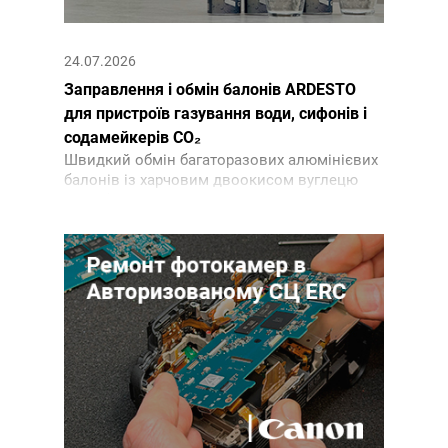
24.07.2026
Заправлення і обмін балонів ARDESTO
для пристроїв газування води, сифонів і
содамейкерів CO₂
Швидкий обмін багаторазових алюмінієвих
балонів із харчовим двоокисом вуглецю
CO₂ і будь-якими системами клапанів,
включно з Quick Connect в СЦ ERC.